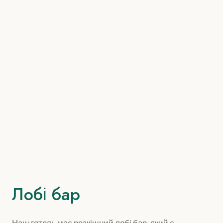
Лобі бар
Наш готель має розкішний лобі бар, який є