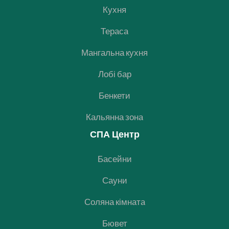
Кухня
Тераса
Мангальна кухня
Лобі бар
Бенкети
Кальянна зона
СПА Центр
Басейни
Сауни
Соляна кімната
Бювет