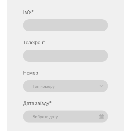
Ім'я
*
Телефон
*
Номер
Дата заїзду
*
Вибрати дату