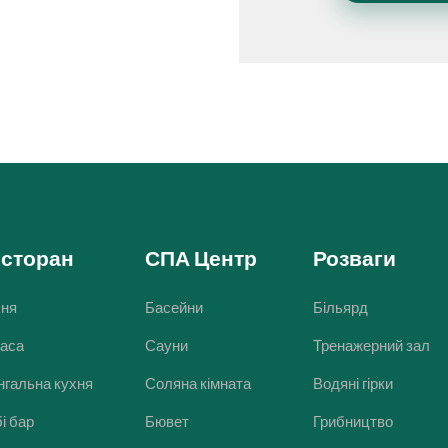
есторан
СПА Центр
Розваги
хня
Басейни
Більярд
раса
Сауни
Тренажерний зал
гальна кухня
Соляна кімната
Водяні гірки
і бар
Бювет
Грибництво