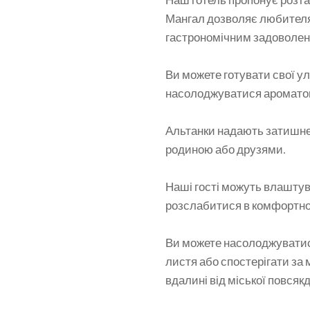
Мангал дозволяє любителя
гастрономічним задоволе
Ви можете готувати свої ул
насолоджуватися ароматом
Альтанки надають затишне 
родиною або друзями.
Наші гості можуть влаштува
розслабитися в комфортно
Ви можете насолоджуватис
листя або спостерігати за
вдалині від міської повсяк