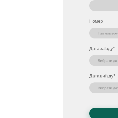
Номер
Дата заїзду
*
Вибрати да
Дата виїзду
*
Вибрати да