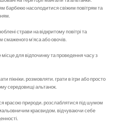
м барбекю насолодитися свіжим повітрям та
нням.
юблені страви на відкритому повітрі та
 смаженого м'яса або овочів.
місце для відпочинку та проведення часу з
ти пікніки, розмовляти, грати в ігри або просто
му середовищі альтанок.
я красою природи, розслаблятися під шумом
 мальовничим краєвидом, відчуваючи себе
денності.