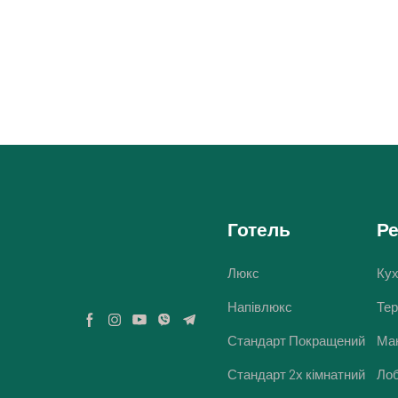
Готель
Р
Люкс
Ку
Напівлюкс
Те
Стандарт Покращений
Ман
Стандарт 2х кімнатний
Лоб