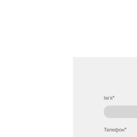
Ім'я
*
Телефон
*