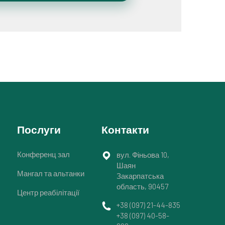
Послуги
Контакти
Конференц зал
вул. Фіньова 10,
Шаян
Мангал та альтанки
Закарпатська
область, 90457
Центр реабілітації
+38 (097) 21-44-835
+38 (097) 40-58-